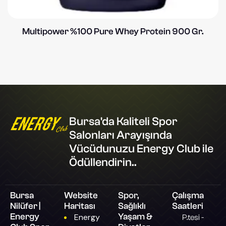
Multipower %100 Pure Whey Protein 900 Gr.
Bursa'da Kaliteli Spor
Salonları Arayışında
Vücüdunuzu Energy Club ile
Ödüllendirin..
Bursa
Website
Spor,
Çalışma
Nilüfer |
Haritası
Sağlıklı
Saatleri
Energy
Yaşam &
Energy
P.tesi -