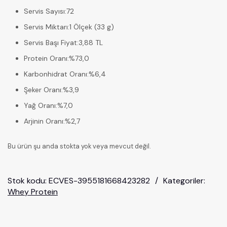
Servis Sayısı
:
72
Servis Miktarı
:
1 Ölçek (33 g)
Servis Başı Fiyat
:
3,88 TL
Protein Oranı
:
%73,0
Karbonhidrat Oranı
:
%6,4
Şeker Oranı
:
%3,9
Yağ Oranı
:
%7,0
Arjinin Oranı
:
%2,7
Bu ürün şu anda stokta yok veya mevcut değil.
Stok kodu:
ECVES-3955181668423282
Kategoriler:
Whey Protein