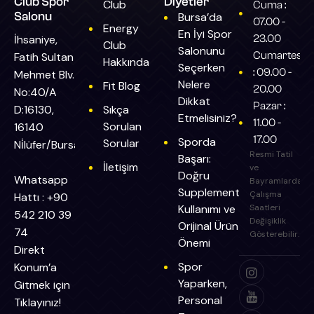
Club Spor
Diyetler
Club
Cuma :
Salonu
Bursa’da
07.00 -
Energy
En İyi Spor
İhsaniye,
23.00
Club
Salonunu
Cumartesi
Fatih Sultan
Hakkında
Seçerken
: 09.00 -
Mehmet Blv.
Nelere
Fit Blog
20.00
No:40/A
Dikkat
Pazar :
D:16130,
Sıkça
Etmelisiniz?
11.00 -
Sorulan
16140
17.00
Sporda
Sorular
Ni̇lüfer/Bursa
Resmi Tatil
Başarı:
İletişim
ve
Doğru
Whatsapp
Bayramlarda
Supplement
Çalışma
Hattı : +90
Kullanımı ve
Saatleri
542 210 39
Değişiklik
Orijinal Ürün
74
Gösterebilir.
Önemi
Direkt
Spor
Konum’a
Yaparken,
Gitmek için
Personal
Tıklayınız!